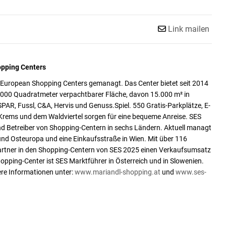
Link mailen
pping Centers
uropean Shopping Centers gemanagt. Das Center bietet seit 2014
6.000 Quadratmeter verpachtbarer Fläche, davon 15.000 m² in
AR, Fussl, C&A, Hervis und Genuss.Spiel. 550 Gratis-Parkplätze, E-
 Krems und dem Waldviertel sorgen für eine bequeme Anreise. SES
und Betreiber von Shopping-Centern in sechs Ländern. Aktuell managt
nd Osteuropa und eine Einkaufsstraße in Wien. Mit über 116
partner in den Shopping-Centern von SES 2025 einen Verkaufsumsatz
hopping-Center ist SES Marktführer in Österreich und in Slowenien.
ere Informationen unter:
www.mariandl-shopping.at
und
www.ses-