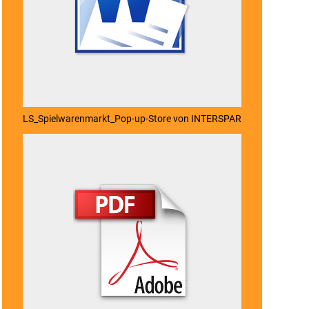
LS_Spielwarenmarkt_Pop-up-Store von INTERSPAR