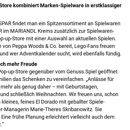
-Store kombiniert Marken-Spielware in erstklassiger
RSPAR findet man ein Spitzensortiment an Spielwaren
PAR im MARIANDL Krems zusätzlich zur Spielwaren-
-up-Store mit einer Auswahl an aktuellen Spielen.
re von Peppa Woods & Co. bereit, Lego-Fans freuen
 und wer Adventkalender sucht, wird ebenfalls fündig.
och mehr Freude
Pop-up-Store gegenüber vom Genuss.Spiel geöffnet.
lien das Schenken zu vereinfachen. „Anlässe für
ehr als genug daher – mit Geburtstagen,
 und schließlich Weihnachten. Wir freuen uns, schon
kleines, feines El Dorado mit geballter Spiele-
er-Managerin Marie-Theres Skribanowitz. Sie
 Eine frühe Planung erleichtert vielleicht auch dem
.“