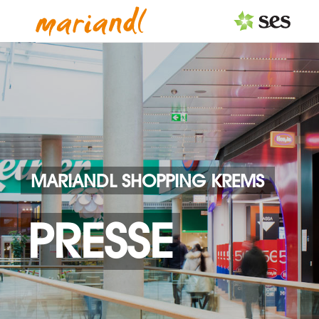
PRESSEAUSSENDUNGEN
Center & Marken
Events
Services
MARIANDL SHOPPING KREMS
MEDIAGALERIE
PRESSE
PRESSEKONTAKT