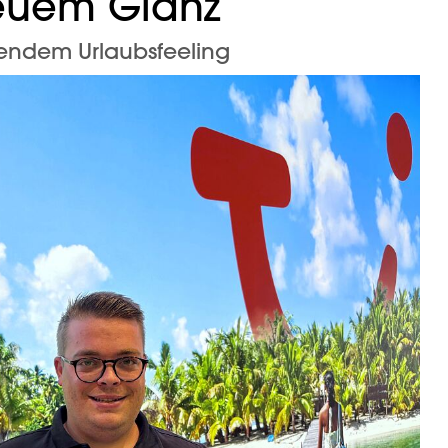
euem Glanz
dendem Urlaubsfeeling