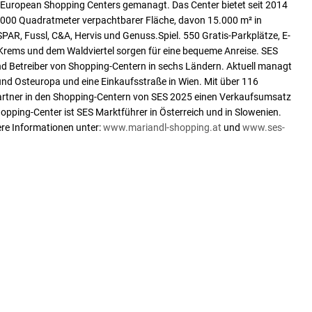
uropean Shopping Centers gemanagt. Das Center bietet seit 2014
6.000 Quadratmeter verpachtbarer Fläche, davon 15.000 m² in
AR, Fussl, C&A, Hervis und Genuss.Spiel. 550 Gratis-Parkplätze, E-
 Krems und dem Waldviertel sorgen für eine bequeme Anreise. SES
und Betreiber von Shopping-Centern in sechs Ländern. Aktuell managt
nd Osteuropa und eine Einkaufsstraße in Wien. Mit über 116
partner in den Shopping-Centern von SES 2025 einen Verkaufsumsatz
hopping-Center ist SES Marktführer in Österreich und in Slowenien.
ere Informationen unter:
www.mariandl-shopping.at
und
www.ses-