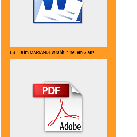
LS_TUI im MARIANDL strahlt in neuem Glanz